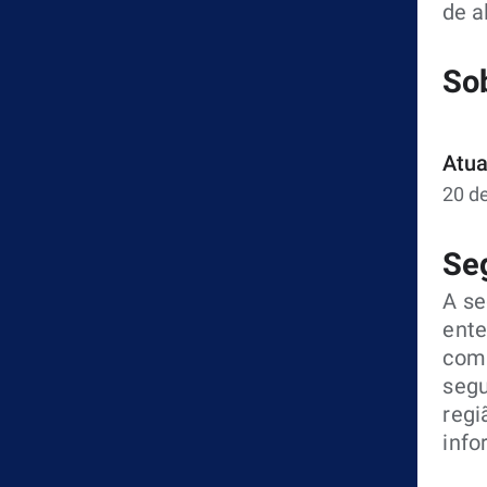
de a
So
Atua
20 d
Se
A s
ente
comp
segu
regi
info